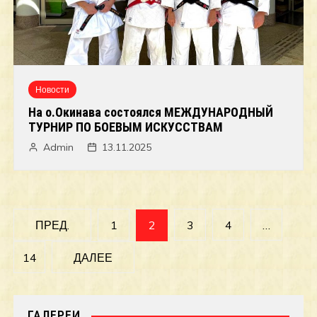
Новости
На о.Окинава состоялся МЕЖДУНАРОДНЫЙ
ТУРНИР ПО БОЕВЫМ ИСКУССТВАМ
Admin
13.11.2025
Навигация
ПРЕД.
1
2
3
4
…
по
14
ДАЛЕЕ
записям
ГАЛЕРЕИ